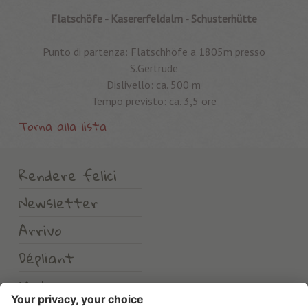
Flatschöfe - Kasererfeldalm - Schusterhütte
Punto di partenza: Flatschhöfe a 1805m presso
S.Gertrude
Dislivello: ca. 500 m
Tempo previsto: ca. 3,5 ore
Torna alla lista
Rendere felici
Newsletter
Arrivo
Dépliant
Meteo