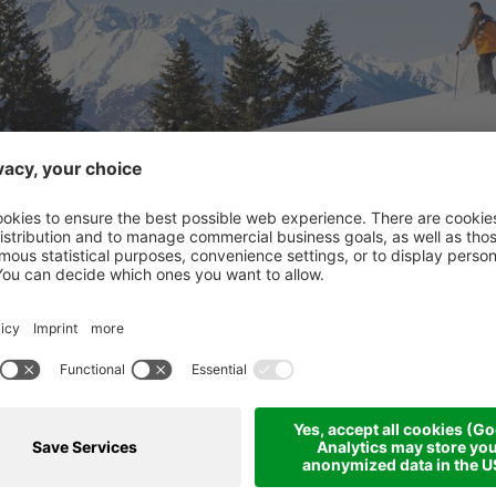
 do Oberjochmaier - Maso Tufer - Maso Pilser - Fontana B
Punto di partenza: Maso di Oberjochmaier sopra S. Gertrud
Dislivello: ca. 350 m
Tempo previsto: ca. 3 ore