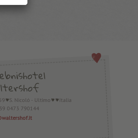
lebnishotel
ltershof
59
S. Nicoló - Ultimo
Italia
39 0473 790144
waltershof.it