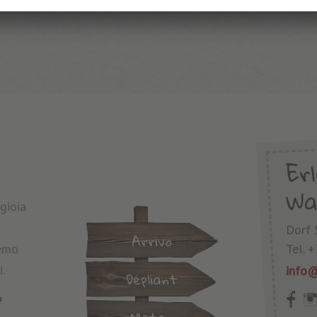
Er
Wa
gioia
Dorf 
Arrivo
remo
Tel.
+
.
info@
Dépliant
o