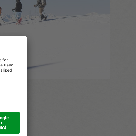
ianca
e