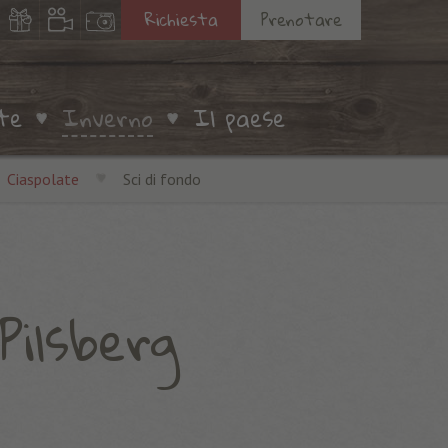
Richiesta
Prenotare
te
Inverno
Il paese
Ciaspolate
Sci di fondo
Pilsberg