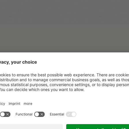
Er
Wa
gioia