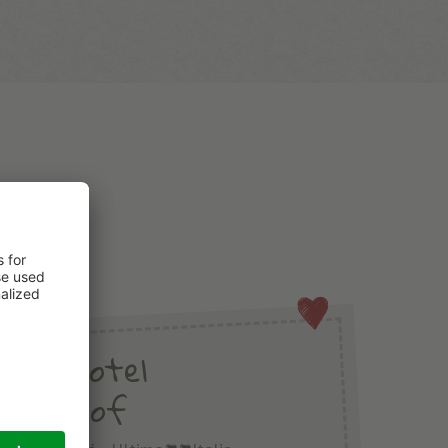
lebnishotel
ltershof