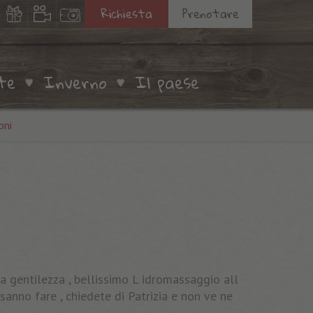
Richiesta
Prenotare
te
Inverno
Il paese
oni
ta gentilezza , bellissimo L idromassaggio all
anno fare , chiedete di Patrizia e non ve ne