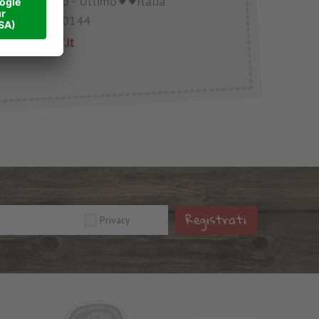
59
S. Nicoló - Ultimo
Italia
39 0473 790144
waltershof.it
Registrati
Privacy