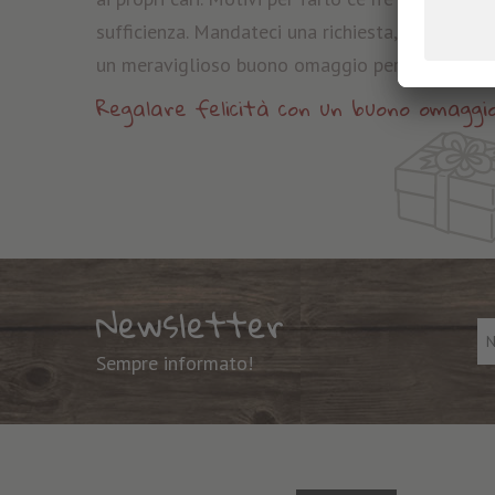
sufficienza. Mandateci una richiesta, e prepare
un meraviglioso buono omaggio per i vostri cari
Regalare felicità con un buono omaggi
Newsletter
Sempre informato!