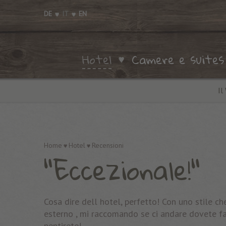
DE
IT
EN
Hotel
Camere e suites
Il
Home
Hotel
Recensioni
"Eccezionale!"
Cosa dire dell hotel, perfetto! Con uno stile ch
esterno , mi raccomando se ci andare dovete far
pentirete!