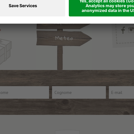
Dorf 
Arrivo
remo
Tel.
+
.
info@
Dépliant
o
Meteo