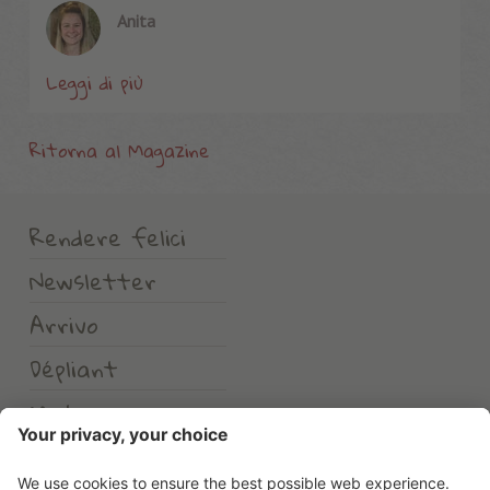
Anita
Leggi di più
Ritorna al Magazine
Rendere felici
Newsletter
Arrivo
Dépliant
Meteo
Erlebnishotel Waltershof