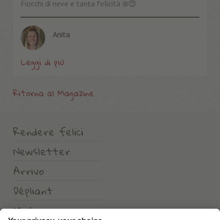
Fiocchi di neve e tanta felicità ❄️😍
Anita
Leggi di più
Ritorna al Magazine
Rendere felici
Newsletter
Arrivo
Dépliant
Meteo