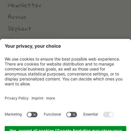
Newsletter
Arrivo
Dépliant
Meteo
Erlebnishotel Waltershof