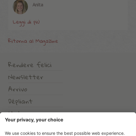
Anita
Leggi di più
Ritorna al Magazine
Rendere felici
Newsletter
Arrivo
Dépliant
Meteo
Erlebnishotel Waltershof