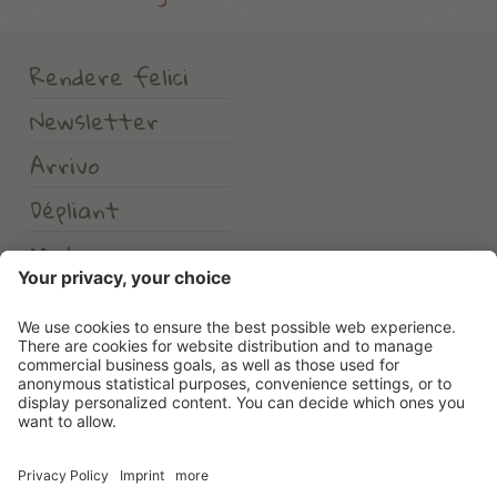
Rendere felici
Newsletter
Arrivo
Dépliant
Meteo
Erlebnishotel Waltershof