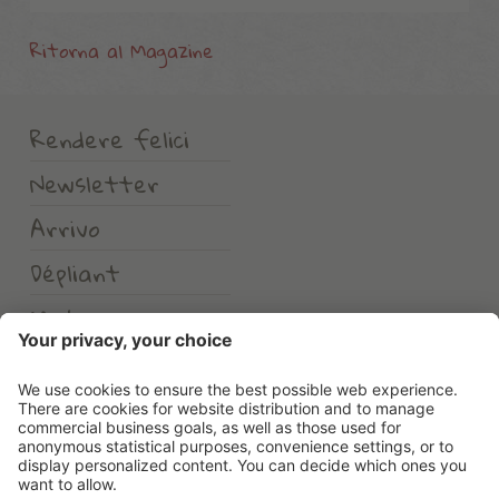
Ritorna al Magazine
Rendere felici
Newsletter
Arrivo
Dépliant
Meteo
Erlebnishotel Waltershof