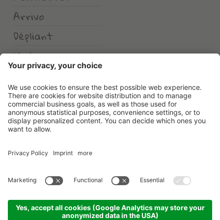
Arrivo
Dépliant
Meteo
Erlebnishotel Waltershof
©
2026
Erlebnishotel Waltershof
.
Part. IVA 00582900213
.