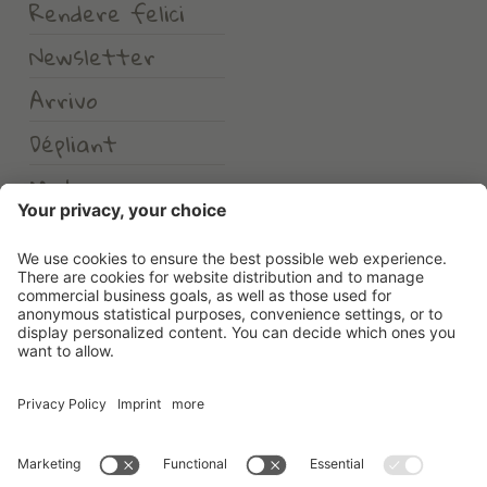
Rendere felici
Newsletter
Arrivo
Dépliant
Meteo
Erlebnishotel Waltershof