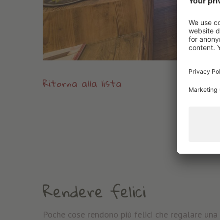
Ritorna alla lista
Rendere felici
Poche cose rendono più felici che regalare una 