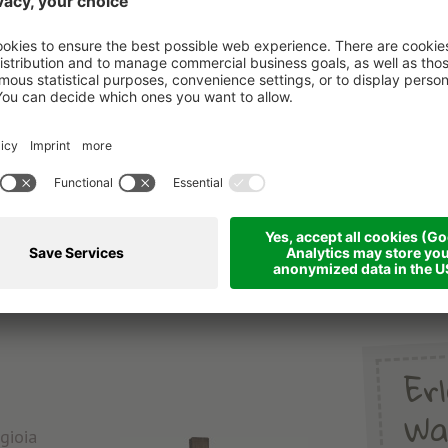
Er
Wa
gioia