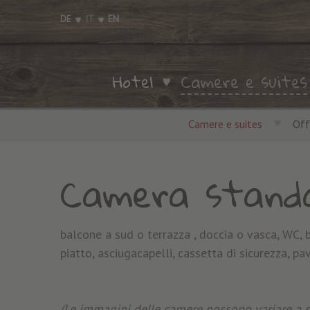
DE
IT
EN
Hotel
Camere e suites
Camere e suites
Off
Camera standa
balcone a sud o terrazza , doccia o vasca, WC, 
piatto, asciugacapelli, cassetta di sicurezza, p
(Le immagini delle camere possono variare a 