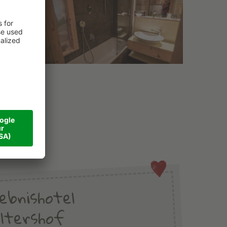
lebnishotel
ltershof