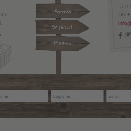
Dorf 
Arrivo
remo
Tel.
+
.
info@
Dépliant
o
Meteo