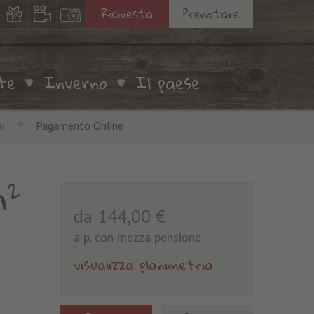
Richiesta
Prenotare
te
Inverno
Il paese
i
Pagamento Online
²
da 144,00 €
a p. con mezza pensione
visualizza planimetria