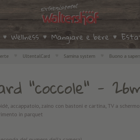
Wellness
Mangiare e bere
Esta
erte
UltentalCard
Samina system
Buono a sapers
rd "coccole"
- 26m
bidè, accappatoio, zaino con bastoni e cartina, TV a schermo
avimento in parquet
secondo del numero della camera)