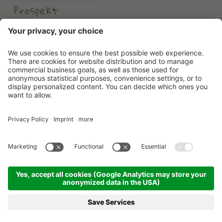
Prospekt
Wetter
Erlebnishotel Waltershof
©
2026
Erlebnishotel Waltershof
.
MwSt-Nr. 00582900213
.
CIN: IT021104A1US82HDHD
.
Credits
.
Datenschutzerklärung
.
Cookie Einstellungen
.
Sitemap
produced by