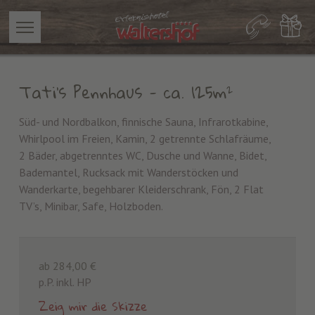
Tati's Pennhaus
- ca. 125m²
Süd- und Nordbalkon, finnische Sauna, Infrarotkabine,
Whirlpool im Freien, Kamin, 2 getrennte Schlafräume,
2 Bäder, abgetrenntes WC, Dusche und Wanne, Bidet,
Bademantel, Rucksack mit Wanderstöcken und
Wanderkarte, begehbarer Kleiderschrank, Fön, 2 Flat
TV’s, Minibar, Safe, Holzboden.
ab 284,00 €
p.P. inkl. HP
Zeig mir die Skizze