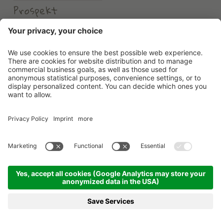
Prospekt
Wetter
Erlebnishotel Waltershof
©
2026
Erlebnishotel Waltershof
.
MwSt-Nr. 00582900213
.
CIN: IT021104A1US82HDHD
.
Credits
.
Datenschutzerklärung
.
Cookie Einstellungen
.
Sitemap
produced by