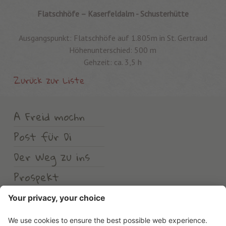
Flatschhöfe – Kaserfeldalm - Schusterhütte
Ausgangspunkt: Flatschhöfe auf 1.805m in St. Gertraud
Höhenunterschied: 500 m
Gehzeit: ca. 3,5 h
Zurück zur Liste
A Freid mochn
Post für Di
Der Weg zu ins
Prospekt
Wetter
Erlebnishotel Waltershof