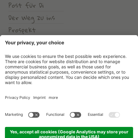
Post für Di
Der Weg zu ins
Prospekt
Wetter
Erlebnishotel Waltershof
©
2026
Erlebnishotel Waltershof
.
MwSt-Nr. 00582900213
.