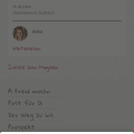
25.03.2026
Überleben in Südtirol
Anita
Weiterlesen
Zurück zum Magazin
A Freid mochn
Post für Di
Der Weg zu ins
Prospekt