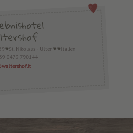
lebnishotel
ltershof
59
St. Nikolaus - Ulten
Italien
39 0473 790144
waltershof.it