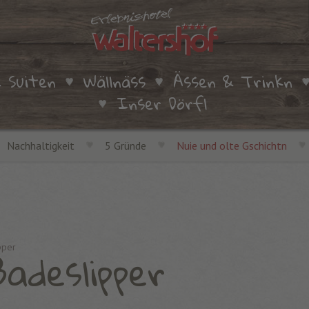
 Suiten
Wällnäss
Ässen & Trinkn
Inser Dörfl
Nachhaltigkeit
5 Gründe
Nuie und olte Gschichtn
adeslipper
pper