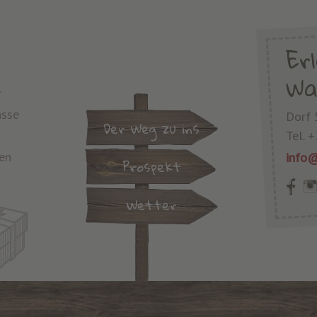
Er
Wa
r
ässe
Dorf 
Der Weg zu ins
Tel.
+
en
info@
Prospekt
Wetter