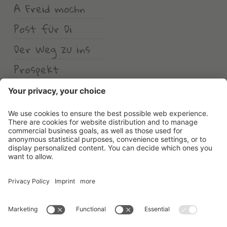
A Freid mochn
Post für Di
Der Weg zu ins
Prospekt
Wetter
Erlebnishotel Waltershof