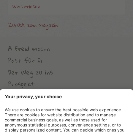
Weiterlesen
Zurück zum Magazin
A Freid mochn
Post für Di
Der Weg zu ins
Prospekt
Wetter
Erlebnishotel Waltershof