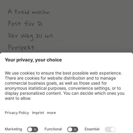
A Freid mochn
Post für Di
Der Weg zu ins
Prospekt
Wetter
Erlebnishotel Waltershof