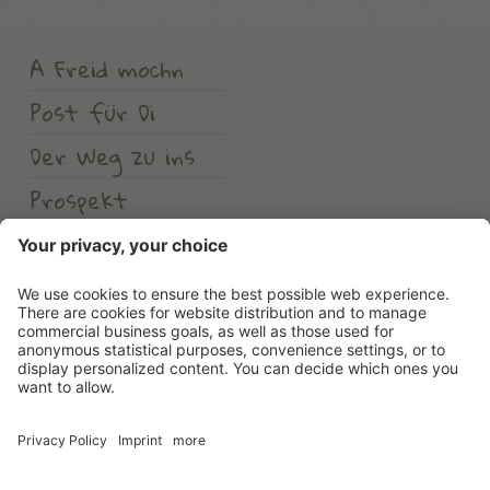
A Freid mochn
Post für Di
Der Weg zu ins
Prospekt
Wetter
Erlebnishotel Waltershof