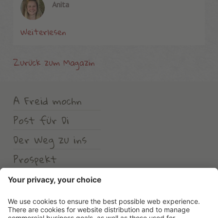
Anita
Weiterlesen
Zurück zum Magazin
A Freid mochn
Post für Di
Der Weg zu ins
Prospekt
Wetter
Erlebnishotel Waltershof