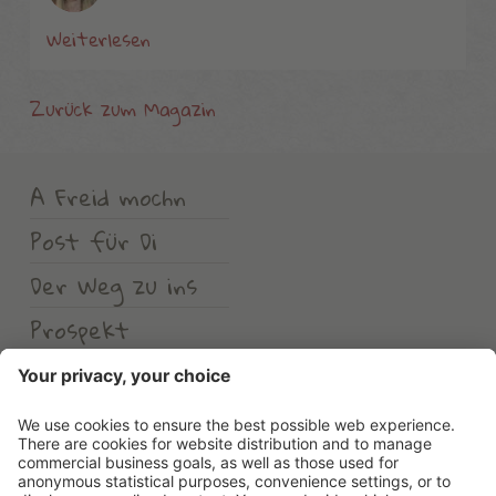
Weiterlesen
Zurück zum Magazin
A Freid mochn
Post für Di
Der Weg zu ins
Prospekt
Wetter
Erlebnishotel Waltershof