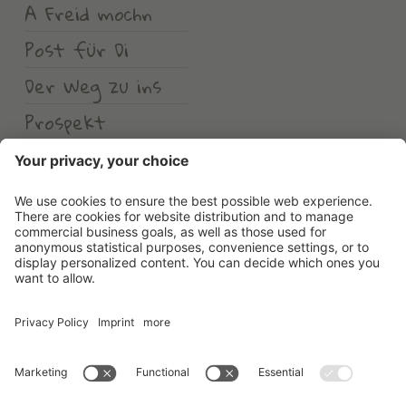
A Freid mochn
Post für Di
Der Weg zu ins
Prospekt
Wetter
Erlebnishotel Waltershof