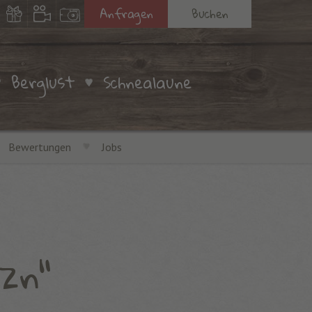
Anfragen
Buchen
Berglust
Schnealaune
Bewertungen
Jobs
zn"