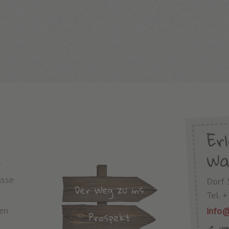
Er
Wa
r
ässe
Dorf 
Der Weg zu ins
Tel.
+
en
info@
Prospekt