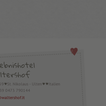
lebnishotel
ltershof
59
St. Nikolaus - Ulten
Italien
39 0473 790144
waltershof.it