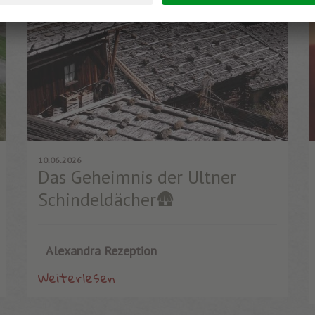
10.06.2026
Das Geheimnis der Ultner
Schindeldächer🛖
Alexandra Rezeption
Weiterlesen