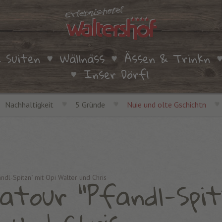
 Suiten
Wällnäss
Ässen & Trinkn
Inser Dörfl
Nachhaltigkeit
5 Gründe
Nuie und olte Gschichtn
atour "Pfandl-Spit
ndl-Spitzn" mit Opi Walter und Chris