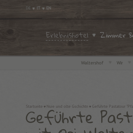
DE
IT
EN
Erlebnishotel
Zimmer &
Waltershof
Wir
Geführte Past
Startseite
Nuie und olte Gschichtn
Geführte Pastatour "Pfa