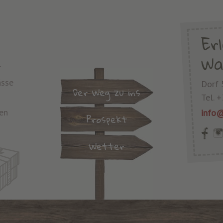
Er
Wa
r
ässe
Dorf 
Der Weg zu ins
Tel.
+
en
info@
Prospekt
Wetter