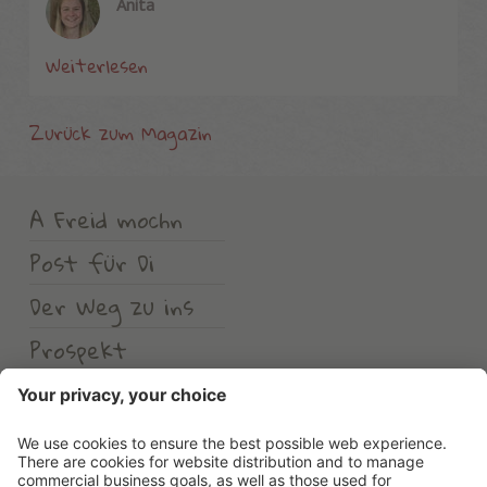
Anita
Weiterlesen
Zurück zum Magazin
A Freid mochn
Post für Di
Der Weg zu ins
Prospekt
Wetter
Erlebnishotel Waltershof