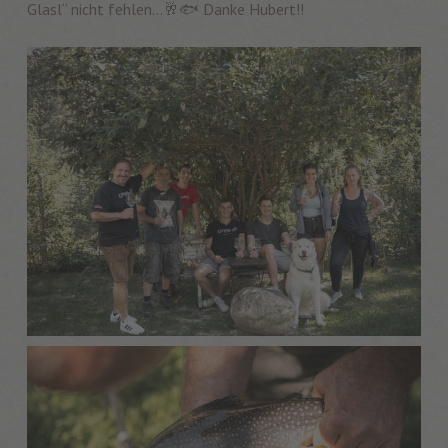
Glasl“ nicht fehlen…🥂🐟 Danke Hubert!!