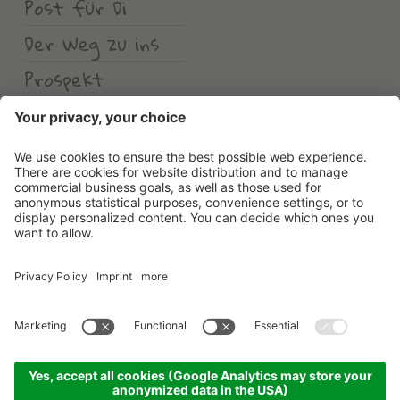
Post für Di
Der Weg zu ins
Prospekt
Wetter
Erlebnishotel Waltershof
©
2026
Erlebnishotel Waltershof
.
MwSt-Nr. 00582900213
.