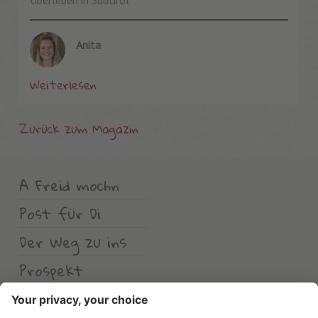
Anita
Weiterlesen
Zurück zum Magazin
A Freid mochn
Post für Di
Der Weg zu ins
Prospekt
Wetter