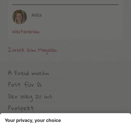
Anita
Weiterlesen
Zurück zum Magazin
A Freid mochn
Post für Di
Der Weg zu ins
Prospekt
Wetter