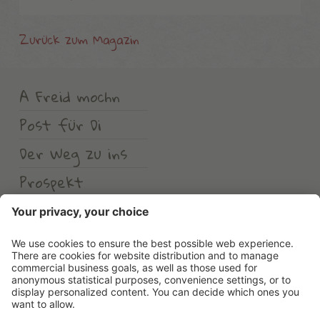
Zurück zum Magazin
A Freid mochn
Post für Di
Der Weg zu ins
Prospekt
Wetter
Erlebnishotel Waltershof