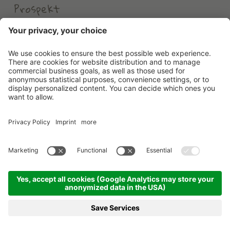
Prospekt
Wetter
Erlebnishotel Waltershof
©
2026
Erlebnishotel Waltershof
.
MwSt-Nr. 00582900213
.
CIN: IT021104A1US82HDHD
.
Credits
.
Datenschutzerklärung
.
Cookie Einstellungen
.
Sitemap
produced by