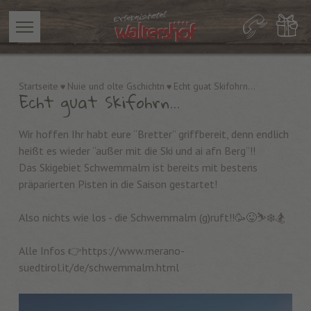
Startseite
Nuie und olte Gschichtn
Echt guat Skifohrn...
Echt guat Skifohrn...
Wir hoffen Ihr habt eure “Bretter” griffbereit, denn endlich
heißt es wieder “außer mit die Ski und ai afn Berg”!!
Das Skigebiet Schwemmalm ist bereits mit bestens
präparierten Pisten in die Saison gestartet!
Also nichts wie los - die Schwemmalm (g)ruft!!🥳😜⛷❄️🏂
Alle Infos 👉https://www.merano-
suedtirol.it/de/schwemmalm.html