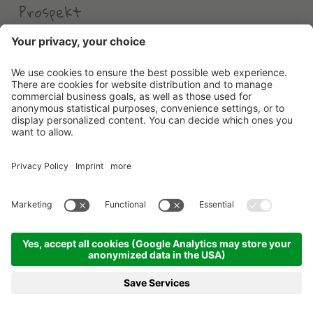
Prospekt
Wetter
Erlebnishotel Waltershof
©
2026
Erlebnishotel Waltershof
.
MwSt-Nr. 00582900213
.
CIN: IT021104A1US82HDHD
.
Credits
.
Datenschutzerklärung
.
Cookie Einstellungen
.
Sitemap
produced by