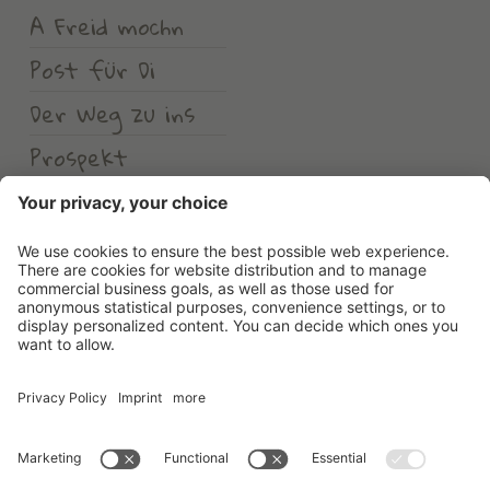
A Freid mochn
Post für Di
Der Weg zu ins
Prospekt
Wetter
Erlebnishotel Waltershof