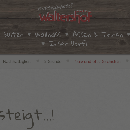
 Suiten
Wällnäss
Ässen & Trinkn
Inser Dörfl
Nachhaltigkeit
5 Gründe
Nuie und olte Gschichtn
teigt...!