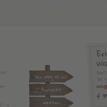
Er
Wa
r
ässe
Dorf 
Der Weg zu ins
Tel.
+
en
info@
Prospekt
Wetter