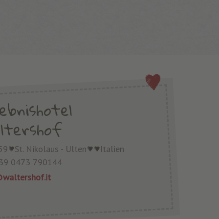
lebnishotel
ltershof
59
St. Nikolaus - Ulten
Italien
39 0473 790144
waltershof.it