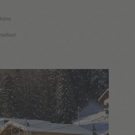
chöne
nießen!