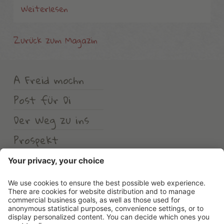
Weiterlesen
Zurück zum Magazin
A Freid mochn
Post für Di
Der Weg zu ins
Prospekt
Wetter
Erlebnishotel Waltershof