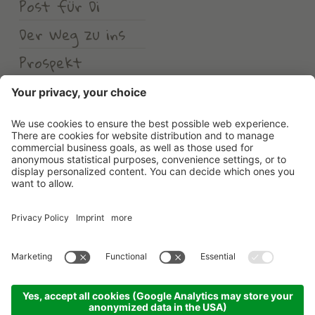
Post für Di
Der Weg zu ins
Prospekt
Wetter
Erlebnishotel Waltershof
©
2026
Erlebnishotel Waltershof
.
MwSt-Nr. 00582900213
.