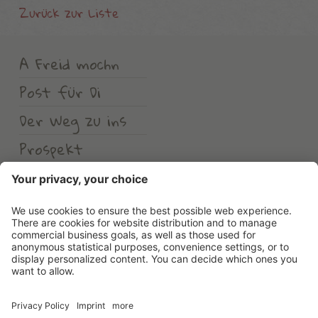
Zurück zur Liste
A Freid mochn
Post für Di
Der Weg zu ins
Prospekt
Wetter
Erlebnishotel Waltershof